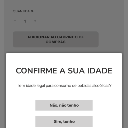
QUANTIDADE
A
ADICIONAR AO CARRINHO DE
C
COMPRAS
A
R
R
E
Colheita:
2025
G
CONFIRME A SUA IDADE
A
R
Região:
Vinho Verde
.
Tem idade legal para consumo de bebidas alcoólicas?
.
Capacidade:
0.75
Não, não tenho
Teor Alcoólico:
12
Sim, tenho
Produtor:
Quinta das Arcas