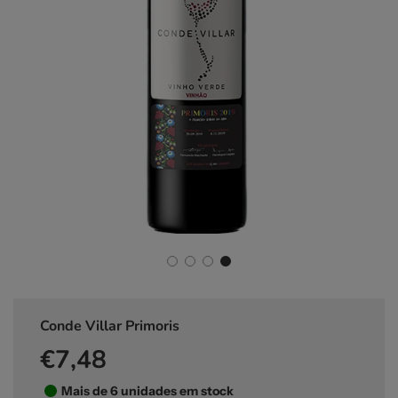
Conde Villar Primoris
€7,48
Preço
Preço
de
normal
saldo
Mais de 6 unidades em stock